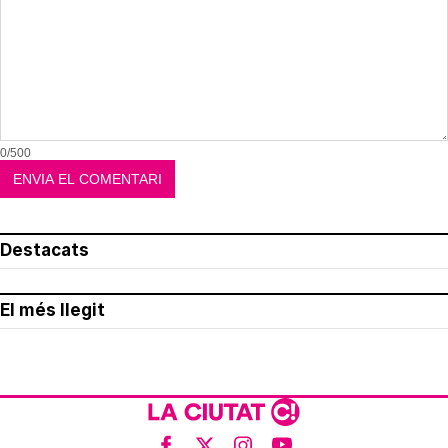
0/500
Destacats
El més llegit