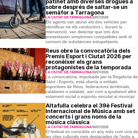
patinet amb diverses drogues a
sobre després de saltar-se un
semàfor a Tarragona
LA CIUTAT DE TARRAGONA
30/07/2026
Els agents van aturar els dos vehicles per
identificar-ne els conductors i, durant la
intervenció, van detectar que tots dos
presentaven símptomes compatibles amb el
consum de substàncies estupefaents
Reus obre la convocatòria dels
Premis Esport i Ciutat 2026 per
reconèixer els grans
protagonistes de la temporada
LA CIUTAT DE TARRAGONA
30/07/2026
La convocatòria, impulsada per la Regidoria de
Salut i Esports, està oberta a entitats
esportives de Reus, federacions territorials,
catalanes o estatals, així com a qualsevol altre
estament social o esportiu vinculat al municipi
Altafulla celebra el 39è Festival
Internacional de Música amb set
concerts i grans noms de la
música clàssica
LA CIUTAT DE TARRAGONA
30/07/2026
El festival es consolida un any més com una de
les cites culturals més destacades de l'estiu a