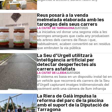
Reus posarà a la venda
melmelada elaborada amb les
taronges dels seus carrers
LA CIUTAT DE TARRAGONA
31/07/2026
La iniciativa vol donar una segona vida a les
taronges amargues que cada any produeixen
els arbres dels carrers de Reus i que,
habitualment, acaben convertint-se en residus
que embruten la via pública
La Seu d'Urgell utilitzarà
intel·ligència artificial per
detectar desperfectes als
carrers asfaltats
LA CIUTAT DE LLEIDA
31/07/2026
El sistema es basa en un dispositiu instal·lat en
un vehicle que recorrerà els carrers de la Seu
d'Urgell capturant imatges tridimensionals del
paviment amb una càmera de llum infraroja
La Riera de Gaià impulsa la
reforma del parc de la piscina
amb el suport de la Diputació de
Tarragona