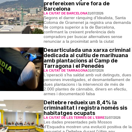
prefereixen viure fora de
Barcelona
LA CIUTAT DE BARCELONA
31/07/2026
Segons el darrer rànquing d'Idealista, Santa
Coloma de Gramenet ja registra una demanda
de compra superior a la de Barcelona,
confirmant la creixent preferència dels
compradors per buscar alternatives sense
renunciar a la proximitat amb la ciutat
Desarticulada una xarxa criminal
dedicada al cultiu de marihuana
amb plantacions al Camp de
Tarragona i el Penedès
LA CIUTAT DE TARRAGONA
31/07/2026
L'operació s'ha saldat amb vuit detinguts, dues
persones investigades, el desmantellament de
dues plantacions i la intervenció de més de
2.000 plantes de cànnabis, diners en efectiu,
armes i documentació falsa
Deltebre redueix un 8,4% la
criminalitat i registra només sis
habitatges ocupats
LA CIUTAT DE LES TERRES DE L'EBRE
31/07/2026
Les dades presentades pels Mossos
d'Esquadra mostren una evolució positiva de la
seguretat a Deltebre durant l'últim any