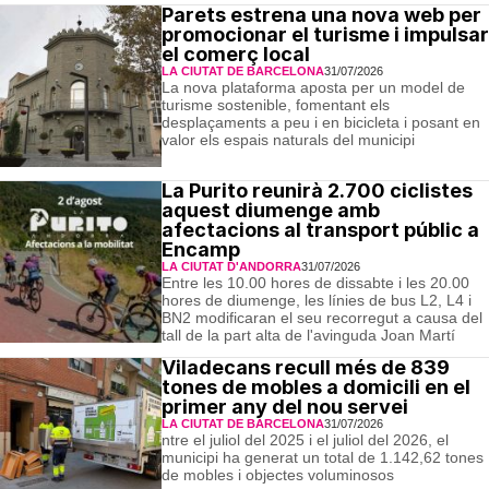
Parets estrena una nova web per
promocionar el turisme i impulsar
el comerç local
LA CIUTAT DE BARCELONA
31/07/2026
La nova plataforma aposta per un model de
turisme sostenible, fomentant els
desplaçaments a peu i en bicicleta i posant en
valor els espais naturals del municipi
La Purito reunirà 2.700 ciclistes
aquest diumenge amb
afectacions al transport públic a
Encamp
LA CIUTAT D'ANDORRA
31/07/2026
Entre les 10.00 hores de dissabte i les 20.00
hores de diumenge, les línies de bus L2, L4 i
BN2 modificaran el seu recorregut a causa del
tall de la part alta de l'avinguda Joan Martí
Viladecans recull més de 839
tones de mobles a domicili en el
primer any del nou servei
LA CIUTAT DE BARCELONA
31/07/2026
ntre el juliol del 2025 i el juliol del 2026, el
municipi ha generat un total de 1.142,62 tones
de mobles i objectes voluminosos