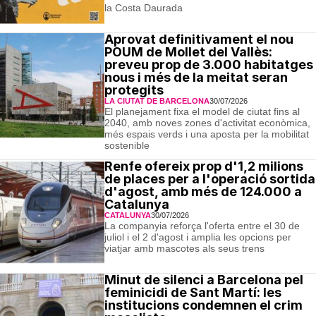
la Costa Daurada
Aprovat definitivament el nou
POUM de Mollet del Vallès:
preveu prop de 3.000 habitatges
nous i més de la meitat seran
protegits
LA CIUTAT DE BARCELONA
30/07/2026
El planejament fixa el model de ciutat fins al
2040, amb noves zones d'activitat econòmica,
més espais verds i una aposta per la mobilitat
sostenible
Renfe ofereix prop d'1,2 milions
de places per a l'operació sortida
d'agost, amb més de 124.000 a
Catalunya
CATALUNYA
30/07/2026
La companyia reforça l'oferta entre el 30 de
juliol i el 2 d'agost i amplia les opcions per
viatjar amb mascotes als seus trens
Minut de silenci a Barcelona pel
feminicidi de Sant Martí: les
institucions condemnen el crim