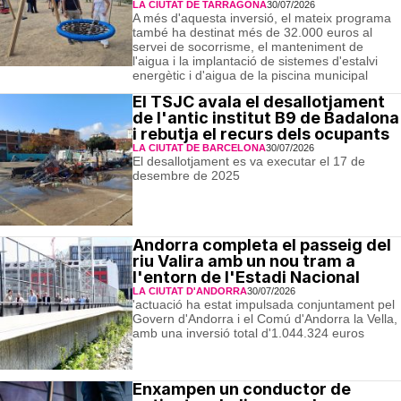
LA CIUTAT DE TARRAGONA
30/07/2026
A més d'aquesta inversió, el mateix programa
també ha destinat més de 32.000 euros al
servei de socorrisme, el manteniment de
l'aigua i la implantació de sistemes d'estalvi
energètic i d'aigua de la piscina municipal
El TSJC avala el desallotjament
de l'antic institut B9 de Badalona
i rebutja el recurs dels ocupants
LA CIUTAT DE BARCELONA
30/07/2026
El desallotjament es va executar el 17 de
desembre de 2025
Andorra completa el passeig del
riu Valira amb un nou tram a
l'entorn de l'Estadi Nacional
LA CIUTAT D'ANDORRA
30/07/2026
'actuació ha estat impulsada conjuntament pel
Govern d'Andorra i el Comú d'Andorra la Vella,
amb una inversió total d'1.044.324 euros
Enxampen un conductor de