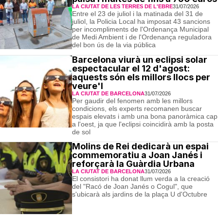
LA CIUTAT DE LES TERRES DE L'EBRE
31/07/2026
Entre el 23 de juliol i la matinada del 31 de
juliol, la Policia Local ha imposat 43 sancions
per incompliments de l'Ordenança Municipal
de Medi Ambient i de l'Ordenança reguladora
del bon ús de la via pública
Barcelona viurà un eclipsi solar
espectacular el 12 d'agost:
aquests són els millors llocs per
veure'l
LA CIUTAT DE BARCELONA
31/07/2026
Per gaudir del fenomen amb les millors
condicions, els experts recomanen buscar
espais elevats i amb una bona panoràmica cap
a l'oest, ja que l'eclipsi coincidirà amb la posta
de sol
Molins de Rei dedicarà un espai
commemoratiu a Joan Janés i
reforçarà la Guàrdia Urbana
LA CIUTAT DE BARCELONA
31/07/2026
El consistori ha donat llum verda a la creació
del "Racó de Joan Janés o Cogul", que
s'ubicarà als jardins de la plaça U d'Octubre