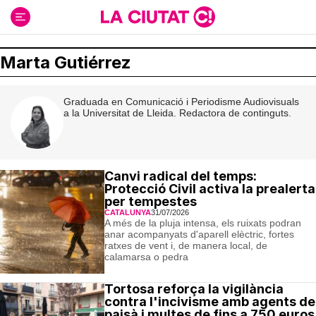
Ir
al
contenido
Marta Gutiérrez
Graduada en Comunicació i Periodisme Audiovisuals
a la Universitat de Lleida. Redactora de continguts.
Canvi radical del temps:
Protecció Civil activa la prealerta
per tempestes
CATALUNYA
31/07/2026
A més de la pluja intensa, els ruixats podran
anar acompanyats d'aparell elèctric, fortes
ratxes de vent i, de manera local, de
calamarsa o pedra
Tortosa reforça la vigilància
contra l'incivisme amb agents de
paisà i multes de fins a 750 euros