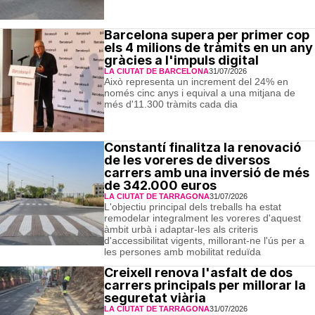
Barcelona supera per primer cop
els 4 milions de tràmits en un any
gràcies a l'impuls digital
LA CIUTAT DE BARCELONA
31/07/2026
Això representa un increment del 24% en
només cinc anys i equival a una mitjana de
més d'11.300 tràmits cada dia
Constantí finalitza la renovació
de les voreres de diversos
carrers amb una inversió de més
de 342.000 euros
LA CIUTAT DE TARRAGONA
31/07/2026
L'objectiu principal dels treballs ha estat
remodelar integralment les voreres d'aquest
àmbit urbà i adaptar-les als criteris
d'accessibilitat vigents, millorant-ne l'ús per a
les persones amb mobilitat reduïda
Creixell renova l'asfalt de dos
carrers principals per millorar la
seguretat viària
LA CIUTAT DE TARRAGONA
31/07/2026