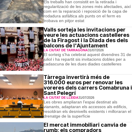
Els treballs han consistit en la retirada i
regularització de les zones més afectades, així
com en la reparació i reposició de la capa de
rodadura asfàltica als punts on el ferm es
trobava en pitjor estat
Valls sorteja les invitacions per
veure les actuacions castelleres
de la Firagost i la Diada des dels
balcons de l'Ajuntament
LA CIUTAT DE TARRAGONA
31/07/2026
El sorteig s'ha celebrat aquest divendres 31 de
juliol i ha repartit sis invitacions dobles per a
cadascuna de les dues diades castelleres
Tàrrega invertirà més de
316.000 euros per renovar les
voreres dels carrers Comabruna i
Sant Pelegrí
LA CIUTAT DE LLEIDA
31/07/2026
Les obres ampliaran l'espai destinat als
vianants, adaptaran els accessos als edificis,
resoldran els desnivells existents i milloraran el
drenatge de la superfície
El mercat immobiliari canvia de
rumb: els compradors