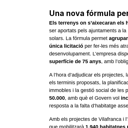
Una nova fórmula per
Els terrenys on s’aixecaran els h
ser aportats pels ajuntaments a la
solars. La fórmula permet
agrupar
única licitació
per fer-les més atra
desenvolupament. L’empresa dispo
superfície de 75 anys
, amb l’obli
A l’hora d’adjudicar els projectes, l
els terminis proposats, la planific
immobles i la gestió social de les 
50.000
, amb què el Govern vol
in
resposta a la falta d’habitatge as
Amb els projectes de Vilafranca i 
que mobilitzarà
1.940 habitatges 