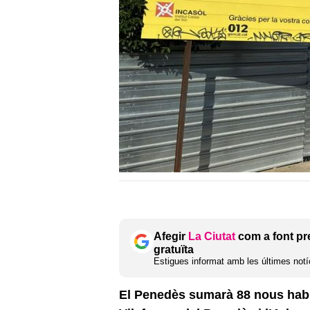
Afegir
La Ciutat
com a font pr
gratuïta
Estigues informat amb les últimes notíc
El Penedès sumarà 88 nous habit