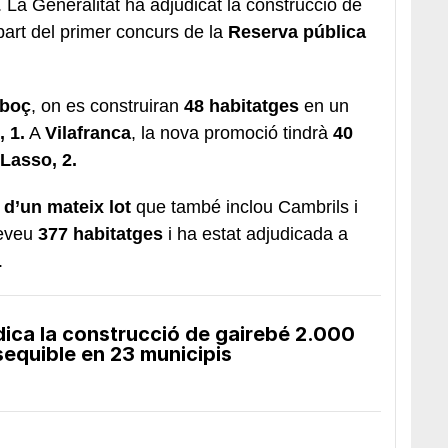
. La Generalitat ha adjudicat la construcció de
art del primer concurs de la
Reserva pública
rboç
, on es construiran
48 habitatges
en un
, 1.
A
Vilafranca
, la nova promoció tindrà
40
 Lasso, 2.
t
d’un mateix lot
que també inclou Cambrils i
reveu
377 habitatges
i ha estat adjudicada a
.
dica la construcció de gairebé 2.000
sequible en 23 municipis