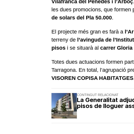
Vilafranca del Penedès i l’Arboç
les dues promocions, que formen p
de solars del Pla 50.000
.
El projecte més gran es farà a
l’A
terreny de
l’avinguda de l’Institut
pisos
i se situarà al
carrer Gloria
Totes dues actuacions formen par
Tarragona. En total, l’agrupació p
VISOREN COPISA HABITATGES
CONTINGUT RELACIONAT
La Generalitat adju
pisos de lloguer as