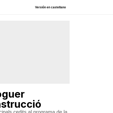
Versión en castellano
loguer
nstrucció
ipals cedits al programa de la