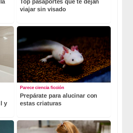
la
Top pasaportes que te dejan
viajar sin visado
Parece ciencia ficción
Prepárate para alucinar con
l y
estas criaturas