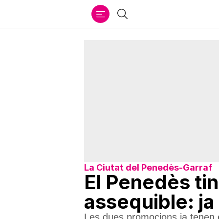
Ir
Cercar
al
contenido
La Ciutat del Penedès-Garraf
El Penedès tin
assequible: ja
Les dues promocions ja tenen e