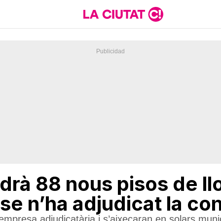
drà 88 nous pisos de l
 se n’ha adjudicat la co
mpresa adjudicatària i s’aixecaran en solars munic