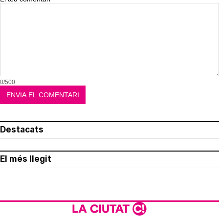
0/500
Destacats
El més llegit