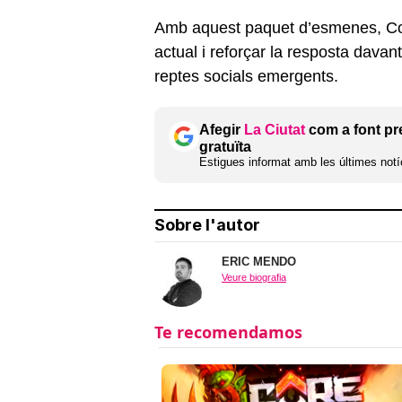
Amb aquest paquet d’esmenes, Conc
actual i reforçar la resposta davan
reptes socials emergents.
Afegir
La Ciutat
com a font pr
gratuïta
Estigues informat amb les últimes notíc
Sobre l'autor
ERIC MENDO
Veure biografia