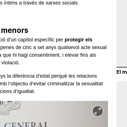
ts íntims a través de xarxes socials.
s menors
ció d’un capítol específic per
protegir els
 penes de cinc a set anys qualsevol acte sexual
ue hi hagi consentiment, i elevar fins als
violació.
El m
s la diferència d’edat perquè les relacions
 l’objectiu d’evitar criminalitzar la sexualitat
ions d’igualtat.