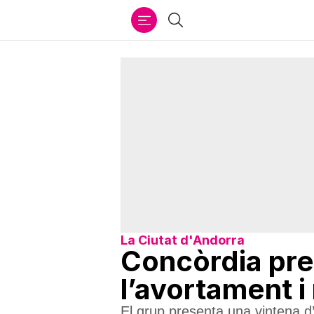
Ir
Cercar
al
contenido
La Ciutat d'Andorra
Concòrdia pre
l’avortament i
El grup presenta una vintena d’