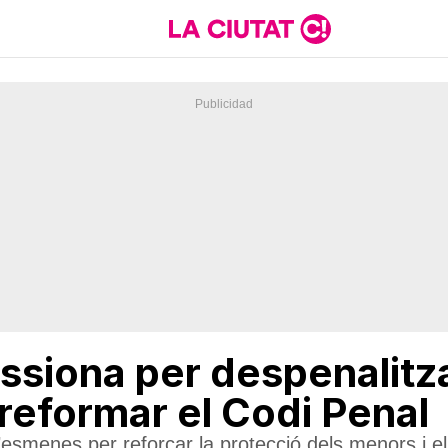
ssiona per despenalitz
 reformar el Codi Penal
esmenes per reforçar la protecció dels menors i el