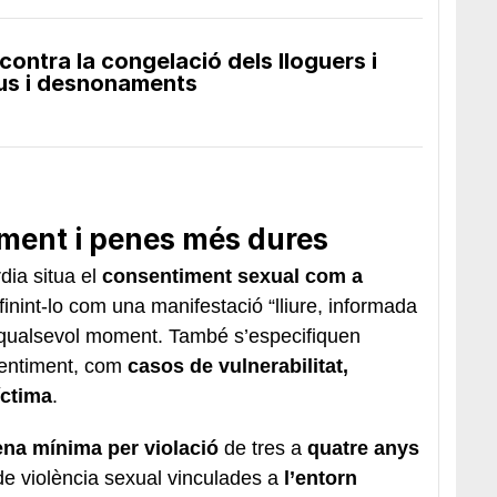
ontra la congelació dels lloguers i
eus i desnonaments
ment i penes més dures
dia situa el
consentiment sexual com a
finint-lo com una manifestació “lliure, informada
 qualsevol moment. També s’especifiquen
sentiment, com
casos de vulnerabilitat,
íctima
.
ena mínima per violació
de tres a
quatre anys
de violència sexual vinculades a
l’entorn