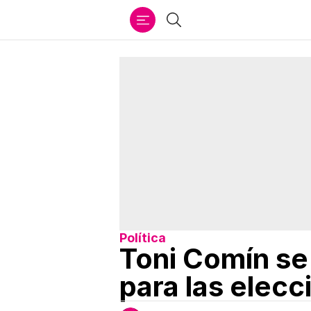
Ir
Buscar
al
contenido
Política
Toni Comín se 
para las elec