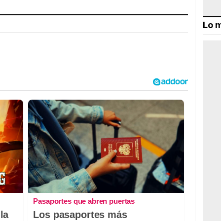
Lo m
Pasaportes que abren puertas
la
Los pasaportes más