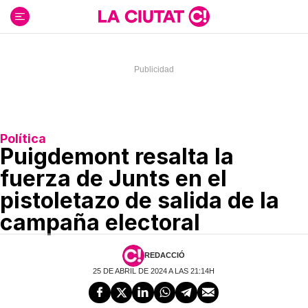
Ir
al
contenido
Política
Puigdemont resalta la
fuerza de Junts en el
pistoletazo de salida de la
campaña electoral
REDACCIÓ
25 DE ABRIL DE 2024 A LAS 21:14H