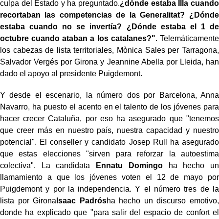
culpa del Estado y ha preguntado.
¿dónde estaba Illa cuando
recortaban las competencias de la Generalitat? ¿Dónde
estaba cuando no se invertía? ¿Dónde estaba el 1 de
octubre cuando ataban a los catalanes?"
. Telemáticamente
los cabezas de lista territoriales, Mònica Sales per Tarragona,
Salvador Vergés por Girona y Jeannine Abella por Lleida, han
dado el apoyo al presidente Puigdemont.
Y desde el escenario, la número dos por Barcelona, Anna
Navarro, ha puesto el acento en el talento de los jóvenes para
hacer crecer Cataluña, por eso ha asegurado que "tenemos
que creer más en nuestro país, nuestra capacidad y nuestro
potencial". El conseller y candidato Josep Rull ha asegurado
que estas elecciones "sirven para reforzar la autoestima
colectiva". La candidata
Ennatu Domingo
ha hecho un
llamamiento a que los jóvenes voten el 12 de mayo por
Puigdemont y por la independencia. Y el número tres de la
lista por Girona
Isaac Padrós
ha hecho un discurso emotivo,
donde ha explicado que "para salir del espacio de confort el