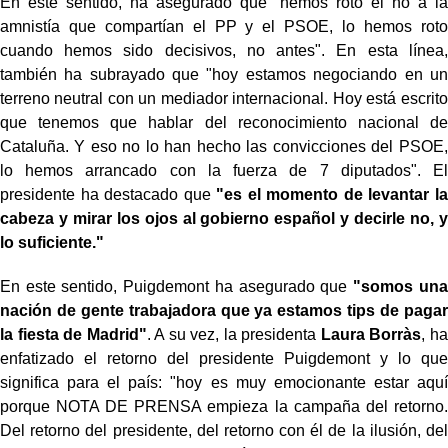
En este sentido, ha asegurado que "hemos roto el no a la
amnistía que compartían el PP y el PSOE, lo hemos roto
cuando hemos sido decisivos, no antes". En esta línea,
también ha subrayado que "hoy estamos negociando en un
terreno neutral con un mediador internacional. Hoy está escrito
que tenemos que hablar del reconocimiento nacional de
Cataluña. Y eso no lo han hecho las convicciones del PSOE,
lo hemos arrancado con la fuerza de 7 diputados". El
presidente ha destacado que
"es el momento de levantar la
cabeza y mirar los ojos al gobierno español y decirle no, y
lo suficiente."
En este sentido, Puigdemont ha asegurado que
"somos una
nación de gente trabajadora que ya estamos tips de pagar
la fiesta de Madrid"
. A su vez, la presidenta
Laura Borràs
, ha
enfatizado el retorno del presidente Puigdemont y lo que
significa para el país: "hoy es muy emocionante estar aquí
porque NOTA DE PRENSA empieza la campaña del retorno.
Del retorno del presidente, del retorno con él de la ilusión, del