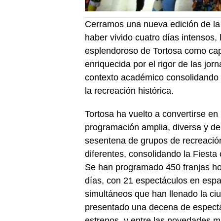
Cerramos una nueva edición de la 
haber vivido cuatro días intensos, 
esplendoroso de Tortosa como capi
enriquecida por el rigor de las jor
contexto académico consolidando l
la recreación histórica.
Tortosa ha vuelto a convertirse e
programación amplia, diversa y de
sesentena de grupos de recreación
diferentes, consolidando la Fiesta
Se han programado 450 franjas hor
días, con 21 espectáculos en espac
simultáneos que han llenado la ci
presentado una decena de espectá
estrenos, y entre las novedades 