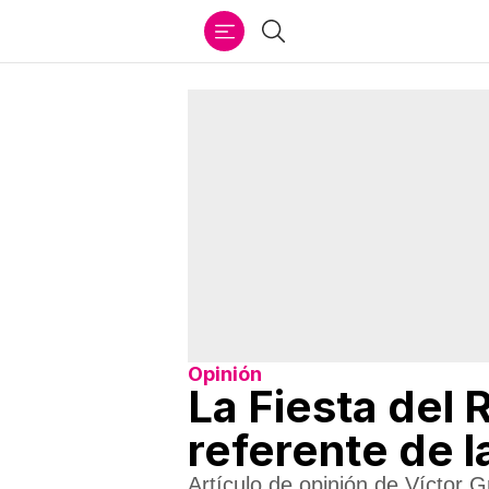
Ir
Buscar
al
contenido
Opinión
La Fiesta del
referente de l
Artículo de opinión de Víctor G