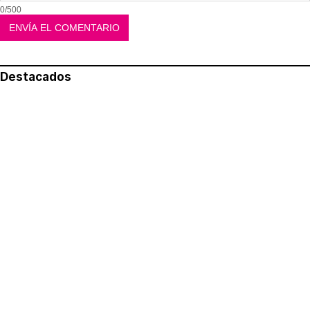
0/500
Destacados
Lo más leído
Aviso legal
Política de privacidad
Política de cookies
Quiénes somos
Contacto