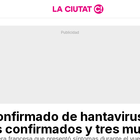
nfirmado de hantavirus
os confirmados y tres m
jera francesa que presentó síntomas durante el vue