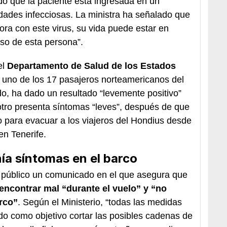
do que la paciente está ingresada en un
dades infecciosas. La ministra ha señalado que
ra con este virus, su vida puede estar en
aso de esta persona”.
el
Departamento de Salud de los Estados
 uno de los 17 pasajeros norteamericanos del
do, ha dado un resultado “levemente positivo”
otro presenta síntomas “leves”, después de que
 para evacuar a los viajeros del Hondius desde
en Tenerife.
ía síntomas en el barco
o público un comunicado en el que asegura que
encontrar mal “durante el vuelo” y “no
rco”
. Según el Ministerio, “todas las medidas
do como objetivo cortar las posibles cadenas de