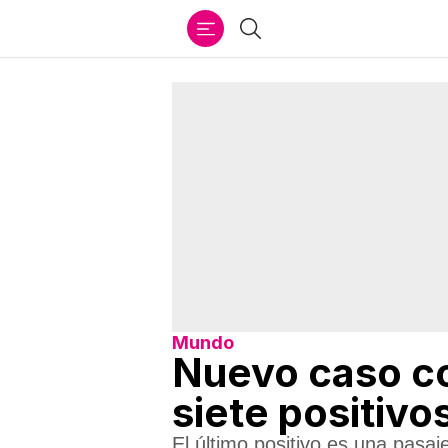
Ir
Buscar
al
contenido
Mundo
Nuevo caso co
siete positiv
El último positivo es una pasa