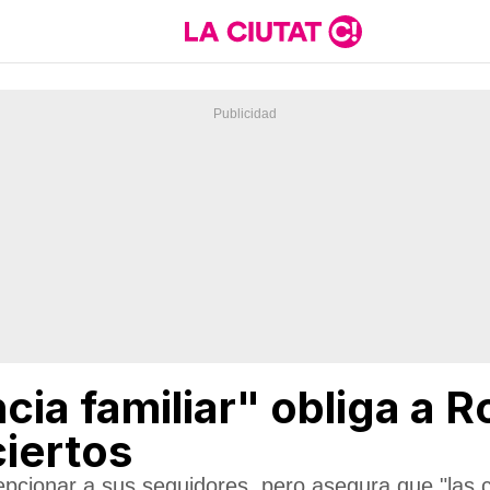
a familiar" obliga a Ro
ciertos
pcionar a sus seguidores, pero asegura que "las c