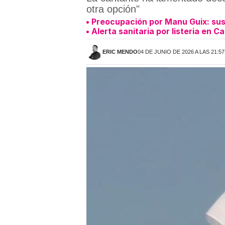
otra opción"
Preocupación por Manu Guix: susp
Alerta sanitaria por listeria en 
ERIC MENDO
04 DE JUNIO DE 2026 A LAS 21:5