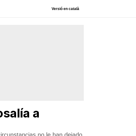
Versió en català
salía a
ircunstancias no le han dejado