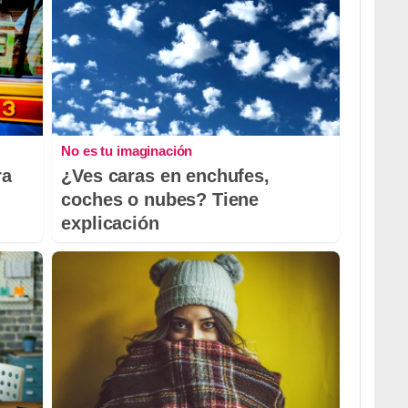
No es tu imaginación
ra
¿Ves caras en enchufes,
coches o nubes? Tiene
explicación