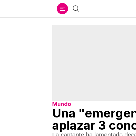
Ir
Buscar
al
contenido
Mundo
Una "emergenci
aplazar 3 con
La cantante ha lamentado dece