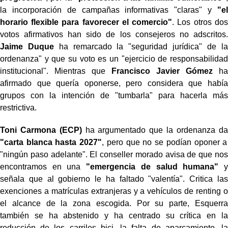
la incorporación de campañas informativas "claras" y
"el
horario flexible para favorecer el comercio"
. Los otros dos
votos afirmativos han sido de los consejeros no adscritos.
Jaime Duque
ha remarcado la "seguridad jurídica" de la
ordenanza" y que su voto es un "ejercicio de responsabilidad
institucional". Mientras que
Francisco Javier Gómez
ha
afirmado que quería oponerse, pero considera que había
grupos con la intención de "tumbarla" para hacerla más
restrictiva.
Toni Carmona (ECP)
ha argumentado que la ordenanza da
"carta blanca hasta 2027"
, pero que no se podían oponer a
"ningún paso adelante". El conseller morado avisa de que nos
encontramos en una
"emergencia de salud humana"
y
señala que al gobierno le ha faltado "valentía". Critica las
exenciones a matrículas extranjeras y a vehículos de renting o
el alcance de la zona escogida. Por su parte, Esquerra
también se ha abstenido y ha centrado su crítica en la
reducción de los carriles bici, la falta de aparcamiento, la