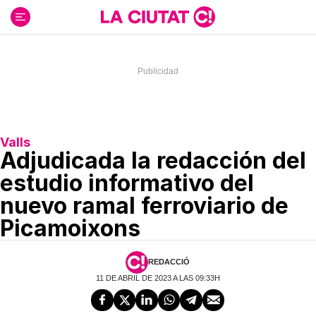
Ir
al
contenido
Valls
Adjudicada la redacción del
estudio informativo del
nuevo ramal ferroviario de
Picamoixons
REDACCIÓ
11 DE ABRIL DE 2023 A LAS 09:33H