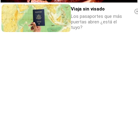
Viaja sin visado
Los pasaportes que más
puertas abren ¿está el
tuyo?
Belleza indomable
El diamante que simboliza la feminidad
indomable