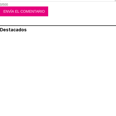
0/500
Destacados
Lo más leído
Aviso legal
Política de privacidad
Política de cookies
Quiénes somos
Contacto