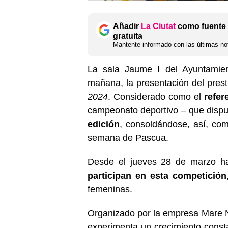
Añadir
La Ciutat
como fuente 
gratuita
Mantente informado con las últimas not
La sala Jaume I del Ayuntamien
mañana, la presentación del pres
2024
. Considerado como el
refer
campeonato deportivo – que disput
edición
, consoldándose, así, co
semana de Pascua.
Desde el jueves 28 de marzo ha
participan en esta competición
femeninas.
Organizado por la empresa Mare 
experimenta un crecimiento const