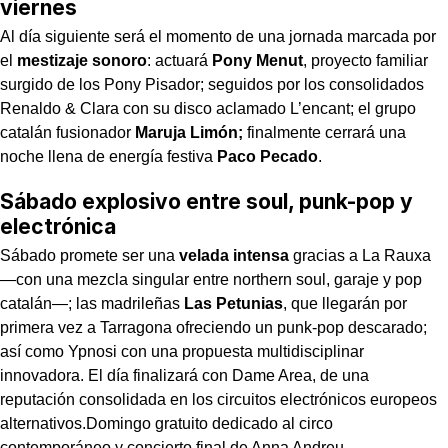
viernes
Al día siguiente será el momento de una jornada marcada por
el
mestizaje sonoro
: actuará
Pony Menut
, proyecto familiar
surgido de los Pony Pisador; seguidos por los consolidados
Renaldo & Clara con su disco aclamado L’encant; el grupo
catalán fusionador
Maruja Limón;
finalmente cerrará una
noche llena de energía festiva
Paco Pecado
.
Sábado explosivo entre soul, punk-pop y
electrónica
Sábado promete ser una
velada intensa
gracias a La Rauxa
—con una mezcla singular entre northern soul, garaje y pop
catalán—; las madrileñas
Las Petunias
, que llegarán por
primera vez a Tarragona ofreciendo un punk-pop descarado;
así como Ypnosi con una propuesta multidisciplinar
innovadora. El día finalizará con Dame Area,
de una
reputación consolidada en los circuitos electrónicos europeos
alternativos.Domingo gratuito dedicado al circo
contemporáneo y concierto final de Anna Andreu