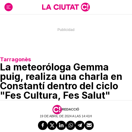
Ir
al
contenido
Tarragonès
La meteoróloga Gemma
puig, realiza una charla en
Constantí dentro del ciclo
"Fes Cultura, Fes Salut"
REDACCIÓ
19 DE ABRIL DE 2024 A LAS 14:41H