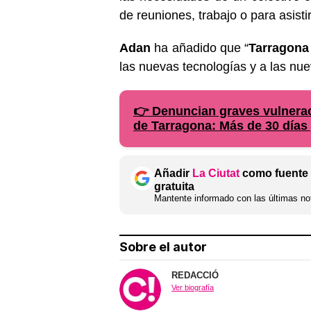
de reuniones, trabajo o para asisti
Adan
ha añadido que “
Tarragona
las nuevas tecnologías y a las nu
👉 Denuncian graves vulneraci
de Tarragona: Más de 30 días 
Añadir
La Ciutat
como fuente 
gratuita
Mantente informado con las últimas not
Sobre el autor
REDACCIÓ
Ver biografía