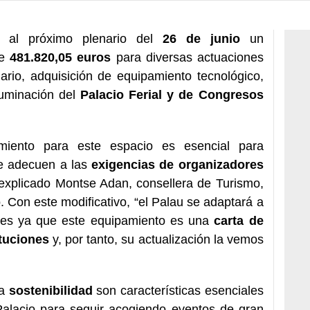
 al próximo plenario del
26 de junio
un
ye
481.820,05 euros
para diversas actuaciones
ario, adquisición de equipamiento tecnológico,
luminación del
Palacio Ferial y de Congresos
miento para este espacio es esencial para
se adecuen a las
exigencias de organizadores
 explicado Montse Adan, consellera de Turismo,
Con este modificativo, “el Palau se adaptará a
les ya que este equipamiento es una
carta de
ituciones
y, por tanto, su actualización la vemos
la
sostenibilidad
son características esenciales
 Palacio para seguir acogiendo eventos de gran