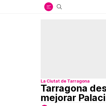
Ir
Buscar
al
contenido
La Ciutat de Tarragona
Tarragona des
mejorar Palac