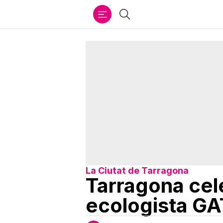
Ir
Buscar
al
contenido
La Ciutat de Tarragona
Tarragona cele
ecologista G