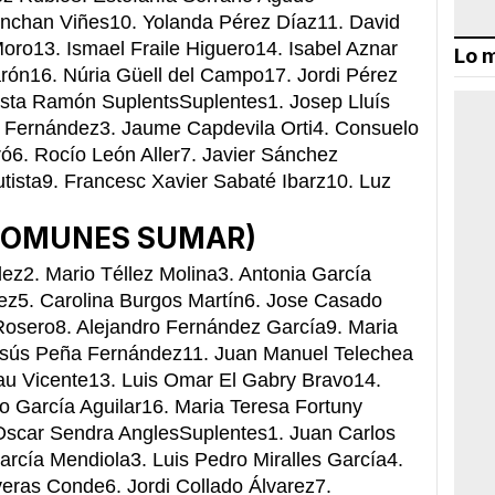
rinchan Viñes10. Yolanda Pérez Díaz11. David
oro13. Ismael Fraile Higuero14. Isabel Aznar
Lo m
arón16. Núria Güell del Campo17. Jordi Pérez
ta Ramón SuplentsSuplentes1. Josep Lluís
 Fernández3. Jaume Capdevila Orti4. Consuelo
ó6. Rocío León Aller7. Javier Sánchez
tista9. Francesc Xavier Sabaté Ibarz10. Luz
COMUNES SUMAR)
ez2. Mario Téllez Molina3. Antonia García
ez5. Carolina Burgos Martín6. Jose Casado
osero8. Alejandro Fernández García9. Maria
esús Peña Fernández11. Juan Manuel Telechea
au Vicente13. Luis Omar El Gabry Bravo14.
o García Aguilar16. Maria Teresa Fortuny
 Oscar Sendra AnglesSuplentes1. Juan Carlos
rcía Mendiola3. Luis Pedro Miralles García4.
iveras Conde6. Jordi Collado Álvarez7.