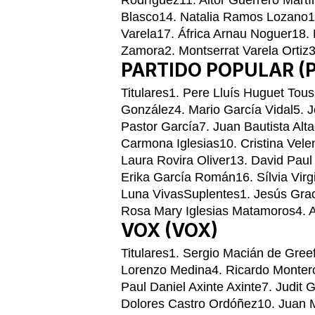
Rodríguez11. Aitor Guerrero Mart
Blasco14. Natalia Ramos Lozano15
Varela17. África Arnau Noguer18
Zamora2. Montserrat Varela Ortiz3
PARTIDO POPULAR (P
Titulares1. Pere Lluís Huguet Tou
González4. Mario García Vidal5. 
Pastor García7. Juan Bautista Altad
Carmona Iglesias10. Cristina Vele
Laura Rovira Oliver13. David Paul
Erika García Román16. Sílvia Virg
Luna VivasSuplentes1. Jesús Grac
Rosa Mary Iglesias Matamoros4. 
VOX (VOX)
Titulares1. Sergio Macián de Gree
Lorenzo Medina4. Ricardo Montero
Paul Daniel Axinte Axinte7. Judit
Dolores Castro Ordóñez10. Juan M