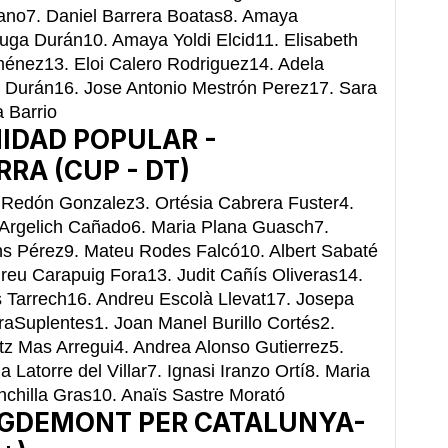
lano7. Daniel Barrera Boatas8. Amaya
uga Durán10. Amaya Yoldi Elcid11. Elisabeth
ménez13. Eloi Calero Rodriguez14. Adela
 Durán16. Jose Antonio Mestrón Perez17. Sara
a Barrio
IDAD POPULAR -
RA (CUP - DT)
oi Redón Gonzalez3. Ortésia Cabrera Fuster4.
 Argelich Cañado6. Maria Plana Guasch7.
ens Pérez9. Mateu Rodes Falcó10. Albert Sabaté
reu Carapuig Fora13. Judit Cañís Oliveras14.
s Tarrech16. Andreu Escolà Llevat17. Josepa
raSuplentes1. Joan Manel Burillo Cortés2.
itz Mas Arregui4. Andrea Alonso Gutierrez5.
a Latorre del Villar7. Ignasi Iranzo Ortí8. Maria
nchilla Gras10. Anaïs Sastre Morató
IGDEMONT PER CATALUNYA-