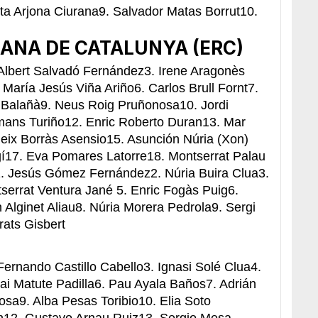
ta Arjona Ciurana9. Salvador Matas Borrut10.
ANA DE CATALUNYA (ERC)
 Albert Salvadó Fernández3. Irene Aragonès
 María Jesús Viña Ariño6. Carlos Brull Fornt7.
ó Balañà9. Neus Roig Pruñonosa10. Jordi
mans Turiño12. Enric Roberto Duran13. Mar
leix Borràs Asensio15. Asunción Núria (Xon)
í17. Eva Pomares Latorre18. Montserrat Palau
. Jesús Gómez Fernández2. Núria Buira Clua3.
serrat Ventura Jané 5. Enric Fogàs Puig6.
 Alginet Aliau8. Núria Morera Pedrola9. Sergi
rats Gisbert
)
Fernando Castillo Cabello3. Ignasi Solé Clua4.
ai Matute Padilla6. Pau Ayala Baños7. Adrián
sa9. Alba Pesas Toribio10. Elia Soto