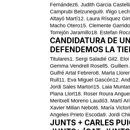
Fernández6. Judith Garcia Castel
Camprubi Belzunegui9. Iñigo Lech
Altayó Martí12. Laura Rísquez Gi
Macho Otero15. Clemente Garrido
Torrejón Jaramillo18. Estefan Roc
CANDIDATURA DE UN
DEFENDEMOS LA TIER
Titulares1. Sergi Saladié Gil2. El
Gemma Vendrell Rosell5. Guillem
Guifré Artal Febrero8. Marta Llor
Rull11. Eva Miguel Gascón12. And
Jordi Sales Martori15. Laia Munta
Plana Llort18. Roser Roura Angue
Meritxell Moreno Laudó3. Martí Ar
Xavier Milian Nebot6. María Victori
Angeles Prieto Escoda9. Jordi Chi
JUNTS + CARLES PU