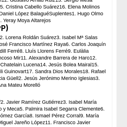
ín12. Gustavo Arnau Ruiz13. Sergio Mesa
. Cristina Cabello Suárez16. Elena Molinos
. Daniel López BalaguéSuplentes1. Hugo Olmo
. Yeray Moya Altarejos
P)
s2. Lorena Roldán Suárez3. Isabel Mª Salas
José Francisco Martínez Raya6. Carlos Joaquín
ill Ferré8. Lluís Llorens Ferré9. Eulàlia
ncoso Mir11. Alexandre Barrera de Haro12.
 Chatelain Lucena14. Jesús Bolea Mairal15.
ili Guinovart17. Sandra Dios Morales18. Rafael
ia Güell2. Jesús Jerónimo Merino Iglesias3.
Ana Mateu Morelló
f2. Javier Ramírez Gutiérrez3. Isabel María
 y Meca5. Palmira Isabel Segarra Clemente6.
 Gómez García8. Ismael Pérez Corral9. María
iguel Jareño López11. Francisco Javier