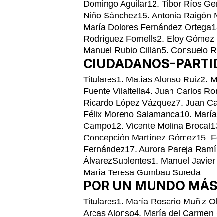
Domingo Aguilar12. Tibor Ríos Ge
Niño Sánchez15. Antonia Raigón 
María Dolores Fernández Ortega18
Rodríguez Fornells2. Eloy Gómez 
Manuel Rubio Cillán5. Consuelo 
CIUDADANOS-PARTID
Titulares1. Matías Alonso Ruiz2. 
Fuente Vilaltella4. Juan Carlos 
Ricardo López Vázquez7. Juan Car
Félix Moreno Salamanca10. María 
Campo12. Vicente Molina Brocal13
Concepción Martínez Gómez15. Fe
Fernández17. Aurora Pareja Ramí
ÁlvarezSuplentes1. Manuel Javier 
María Teresa Gumbau Sureda
POR UN MUNDO MÁS
Titulares1. María Rosario Muñiz O
Arcas Alonso4. María del Carmen