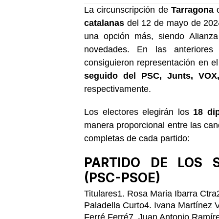
La circunscripción de
Tarragona
c
catalanas
del 12 de mayo de 2024
una opción más, siendo Alianza
novedades. En las anteriores e
consiguieron representación en e
seguido del PSC, Junts, VO
respectivamente.
Los electores elegirán los
18 di
manera proporcional entre las ca
completas de cada partido:
PARTIDO DE LOS 
(PSC-PSOE)
Titulares1. Rosa Maria Ibarra Ctr
Paladella Curto4. Ivana Martínez V
Ferré Ferré7. Juan Antonio Ramír