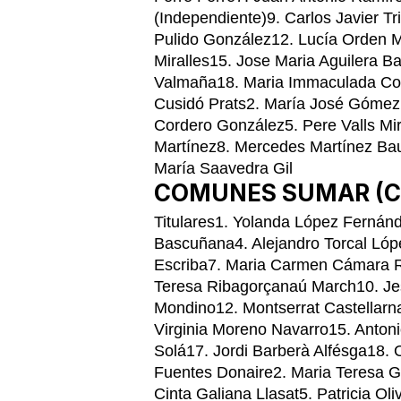
(Independiente)9. Carlos Javier T
Pulido González12. Lucía Orden M
Miralles15. Jose Maria Aguilera B
Valmaña18. Maria Immaculada Cos
Cusidó Prats2. María José Gómez
Cordero González5. Pere Valls Mir
Martínez8. Mercedes Martínez Bau
María Saavedra Gil
COMUNES SUMAR (
Titulares1. Yolanda López Fernánd
Bascuñana4. Alejandro Torcal Lóp
Escriba7. Maria Carmen Cámara R
Teresa Ribagorçanaú March10. J
Mondino12. Montserrat Castellarn
Virginia Moreno Navarro15. Antoni
Solá17. Jordi Barberà Alfésga18.
Fuentes Donaire2. Maria Teresa Ga
Cinta Galiana Llasat5. Patricia Ol