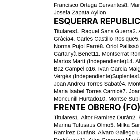
Francisco Ortega Cervantes8. Mar
Josefa Zapata Ayllon
ESQUERRA REPUBLIC
Titulares1. Raquel Sans Guerra2.
Gràcia4. Carles Castillo Rosique5.
Norma Pujol Farré8. Oriol Palliss
Cartanyà Benet11. Montserrat Ro
Martos Martí (Independiente)14. A
Baz Campello16. Ivan Garcia Maig
Vergés (Independiente)Suplentes1
Joan Andreu Torres Sabaté4. Mont
Maria Isabel Torres Carnicé7. Joan
Moncunill Hurtado10. Montse Subi
FRENTE OBRERO (FO
Titulares1. Aitor Ramírez Durán2. 
Marina Tutusaus Olmo5. Milka Sar
Ramírez Durán8. Alvaro Gallego Lo