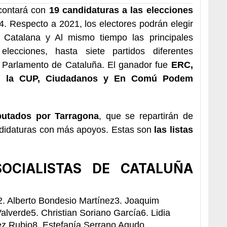
ontará con
19 candidaturas
a las elecciones
. Respecto a 2021, los electores podrán elegir
 Catalana y Al mismo tiempo las principales
lecciones, hasta siete partidos diferentes
l Parlamento de Cataluña. El ganador fue
ERC,
X, la CUP, Ciudadanos y En Comú Podem
putados por Tarragona
, que se repartirán de
ndidaturas con más apoyos. Estas son
las listas
SOCIALISTAS DE CATALUÑA
a2. Alberto Bondesio Martínez3. Joaquim
alverde5. Christian Soriano García6. Lidia
ez Rubio8. Estefanía Serrano Agudo