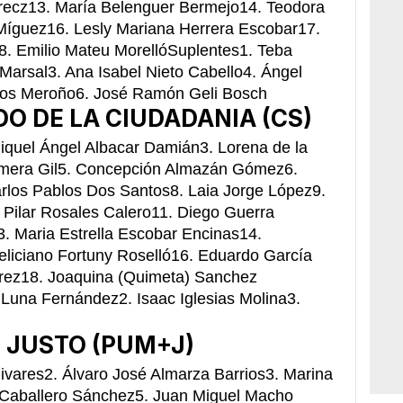
recz13. María Belenguer Bermejo14. Teodora
Míguez16. Lesly Mariana Herrera Escobar17.
. Emilio Mateu MorellóSuplentes1. Teba
Marsal3. Ana Isabel Nieto Cabello4. Ángel
Ros Meroño6. José Ramón Geli Bosch
O DE LA CIUDADANIA (CS)
Miquel Ángel Albacar Damián3. Lorena de la
Romera Gil5. Concepción Almazán Gómez6.
los Pablos Dos Santos8. Laia Jorge López9.
Pilar Rosales Calero11. Diego Guerra
. Maria Estrella Escobar Encinas14.
liciano Fortuny Roselló16. Eduardo García
rez18. Joaquina (Quimeta) Sanchez
Luna Fernández2. Isaac Iglesias Molina3.
 JUSTO (PUM+J)
livares2. Álvaro José Almarza Barrios3. Marina
 Caballero Sánchez5. Juan Miguel Macho