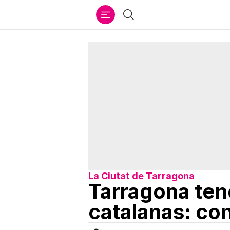
Ir
Buscar
al
contenido
La Ciutat de Tarragona
Tarragona ten
catalanas: cons