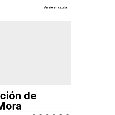
Versió en català
ación de
 Mora