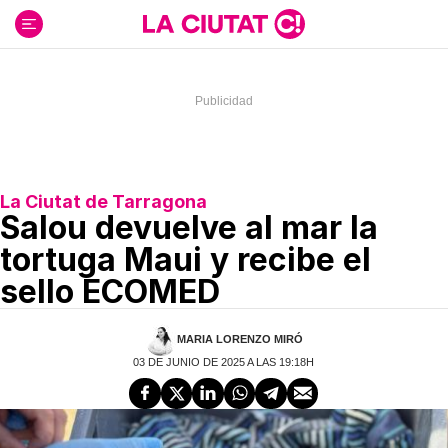
Ir
al
contenido
La Ciutat de Tarragona
Salou devuelve al mar la
tortuga Maui y recibe el
sello ECOMED
MARIA LORENZO MIRÓ
03 DE JUNIO DE 2025 A LAS 19:18H