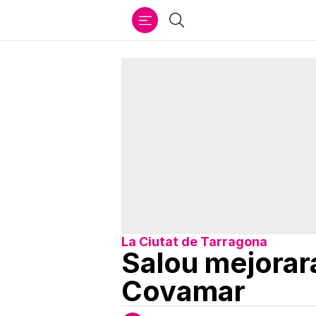
Ir
Buscar
al
contenido
La Ciutat de Tarragona
Salou mejorará
Covamar