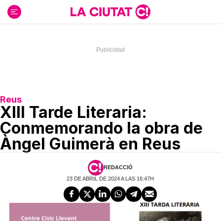
Ir
al
contenido
Reus
XIII Tarde Literaria:
Conmemorando la obra de
Àngel Guimerà en Reus
REDACCIÓ
23 DE ABRIL DE 2024 A LAS 16:47H