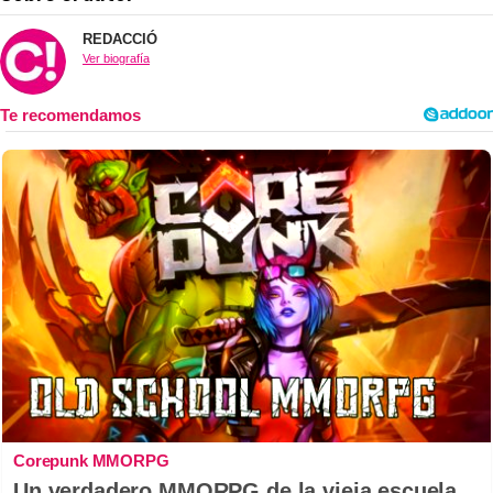
REDACCIÓ
Ver biografía
Corepunk MMORPG
Un verdadero MMORPG de la vieja escuela