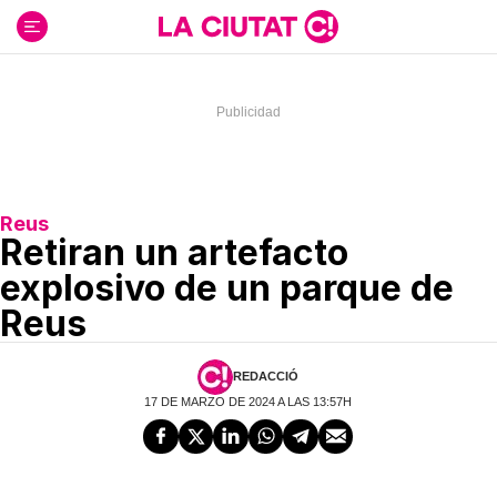
Ir
al
contenido
Reus
Retiran un artefacto
explosivo de un parque de
Reus
REDACCIÓ
17 DE MARZO DE 2024 A LAS 13:57H