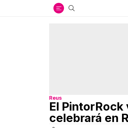
Ir
Buscar
al
contenido
Reus
El PintorRock
celebrará en 