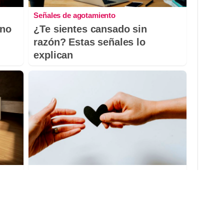
Señales de agotamiento
 no
¿Te sientes cansado sin
razón? Estas señales lo
explican
Todos lo haremos en 2026
más
Así será tu día a día en 2026
dor?