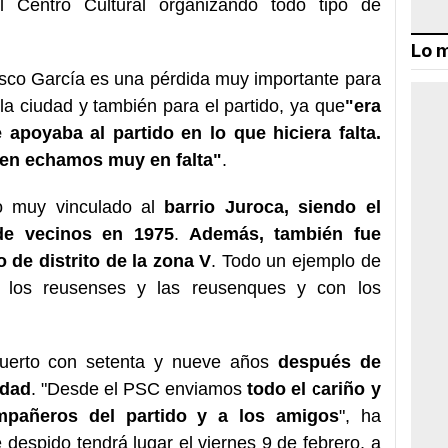
l Centro Cultural organizando todo tipo de
Lo m
isco García es una pérdida muy importante para
la ciudad y también para el partido, ya que
"era
 apoyaba al partido en lo que hiciera falta.
ien echamos muy en falta"
.
o muy vinculado al
barrio Juroca, siendo el
de vecinos en 1975
.
Además, también fue
 de distrito de la zona V
. Todo un ejemplo de
 los reusenses y las reusenques y con los
uerto con setenta y nueve años
después de
edad
.
"Desde el PSC enviamos
todo el cariño y
mpañeros del partido y a los amigos
"
, ha
 despido tendrá lugar el viernes 9 de febrero, a