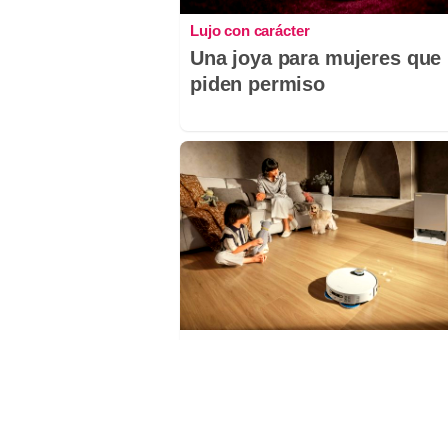
Lujo con carácter
Una joya para mujeres que
piden permiso
El robot que limpia por ti
¿Sabes por qué cada vez 
hogares usan robot aspira