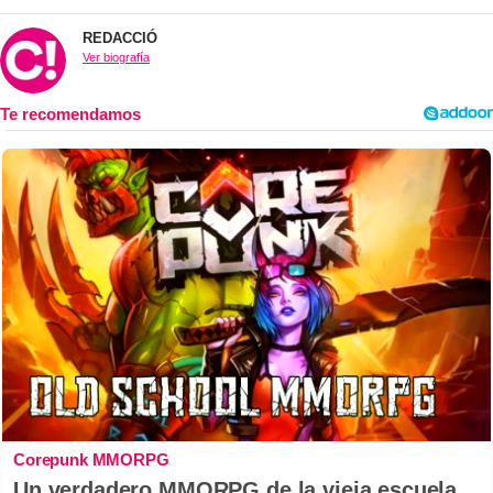
REDACCIÓ
Ver biografía
Corepunk MMORPG
Un verdadero MMORPG de la vieja escuela