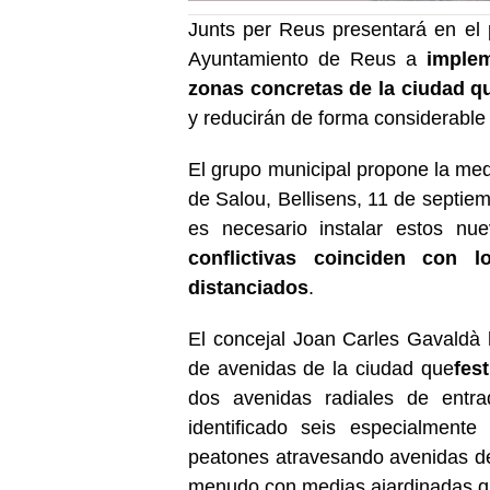
Junts per Reus presentará en el 
Ayuntamiento de Reus a
implem
zonas concretas de la ciudad qu
y reducirán de forma considerable e
El grupo municipal propone la me
de Salou, Bellisens, 11 de septie
es necesario instalar estos n
conflictivas coinciden con
distanciados
.
El concejal Joan Carles Gavaldà
de avenidas de la ciudad que
fes
dos avenidas radiales de entr
identificado seis especialmente
peatones atravesando avenidas de 
menudo con medias ajardinadas que 