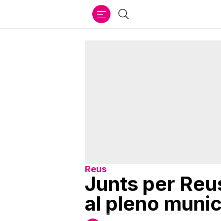
Ir
Buscar
al
contenido
Reus
Junts per Reus
al pleno munic