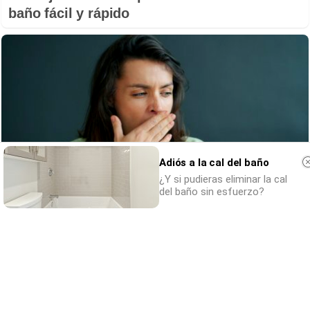
baño fácil y rápido
Adiós a la cal del baño
¿Y si pudieras eliminar la cal
del baño sin esfuerzo?
Esto explica el bostezo
Así reacciona tu cerebro al ver bostezar a
otros