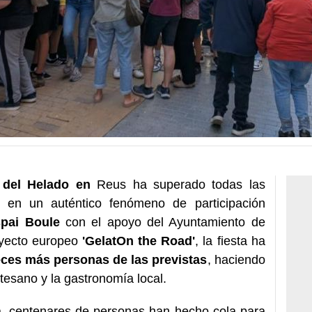
 del Helado en
Reus ha superado todas las
o en un auténtico fenómeno de participación
spai Boule
con el apoyo del Ayuntamiento de
oyecto europeo
'GelatOn the Road'
, la fiesta ha
eces más personas de las previstas
, haciendo
rtesano y la gastronomía local.
, centenares de personas han hecho cola para