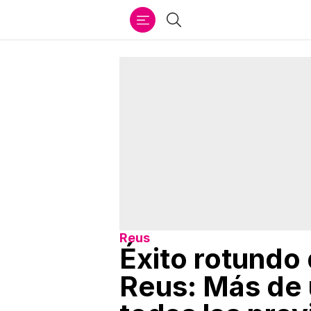
Ir
Buscar
al
contenido
Reus
Éxito rotundo 
Reus: Más de 