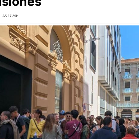
isiones
 LAS 17:39H