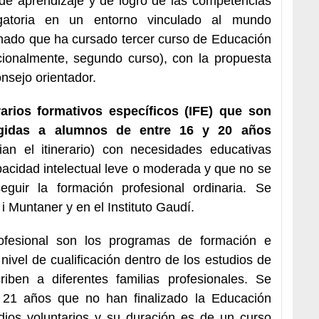
de aprendizaje y de logro de las competencias
gatoria en un entorno vinculado al mundo
umnado que ha cursado tercer curso de Educación
cionalmente, segundo curso), con la propuesta
nsejo orientador.
arios formativos específicos (IFE) que son
rigidas a alumnos de entre 16 y 20 años
ian el itinerario) con necesidades educativas
acidad intelectual leve o moderada y que no se
guir la formación profesional ordinaria. Se
i Muntaner y en el Instituto Gaudí.
ofesional son los programas de formación e
 nivel de cualificación dentro de los estudios de
riben a diferentes familias profesionales. Se
 21 años que no han finalizado la Educación
dios voluntarios y su duración es de un curso