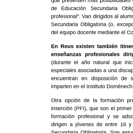
que presenten más posibilidades 
de Educación Secundaria Obli
profesional". Van dirigidos al al
Secundaria Obligatoria (o, excep
del equipo docente mediante el Co
En Reus existen también itiner
enseñanzas profesionales di
(durante el año natural que inic
especiales asociadas a una discap
encuentran en disposición de se
imparten en el Instituto Domènech 
Otra opción de la formación pr
inserción (PFI), que son el primer
formación profesional y se adsc
dirigen a jóvenes de entre 16 y
Secundaria Obligatoria. Son estu