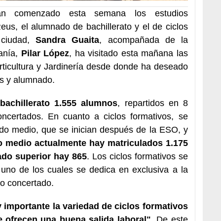
 comenzado esta semana los estudios
eus, el alumnado de bachillerato y el de ciclos
 ciudad,
Sandra Guaita
, acompañada de la
anía,
Pilar López
, ha visitado esta mañana las
rticultura y Jardinería desde donde ha deseado
es y alumnado.
bachillerato 1.555 alumnos
, repartidos en 8
concertados. En cuanto a ciclos formativos, se
ado medio, que se inician después de la ESO, y
o medio actualmente hay matriculados 1.175
ado superior hay 865
. Los ciclos formativos se
, uno de los cuales se dedica en exclusiva a la
ro concertado.
 importante la variedad de ciclos formativos
 ofrecen una buena salida laboral"
. De este