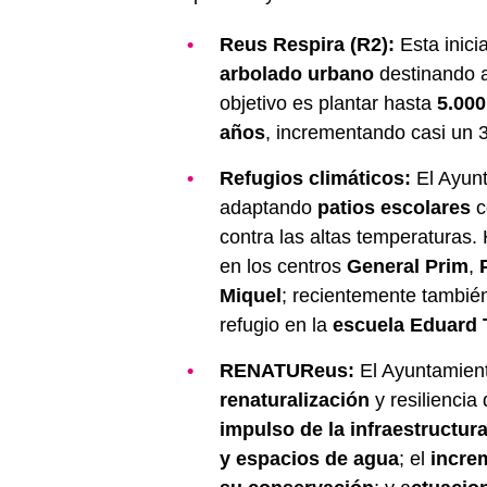
Reus Respira (R2):
Esta inic
arbolado urbano
destinando 
objetivo es plantar hasta
5.000
años
, incrementando casi un 
Refugios climáticos:
El Ayun
adaptando
patios escolares
c
contra las altas temperaturas.
en los centros
General Prim
,
Miquel
; recientemente también
refugio en la
escuela Eduard
RENATUReus:
El Ayuntamient
renaturalización
y resiliencia
impulso de la infraestructur
y espacios de agua
; el
increm