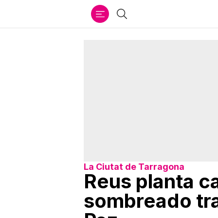
Ir
Buscar
al
contenido
La Ciutat de Tarragona
Reus planta ca
sombreado tran