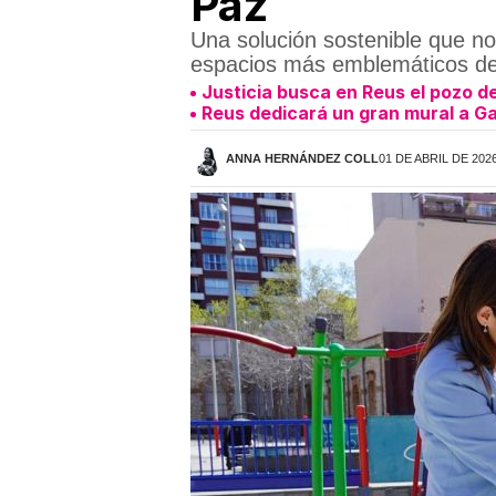
Paz
Una solución sostenible que no s
espacios más emblemáticos d
Justicia busca en Reus el pozo d
Reus dedicará un gran mural a Ga
ANNA HERNÁNDEZ COLL
01 DE ABRIL DE 2026