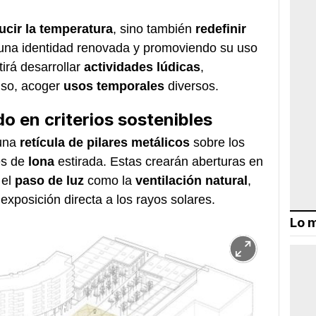
ucir la temperatura
, sino también
redefinir
 una identidad renovada y promoviendo su uso
irá desarrollar
actividades lúdicas
,
uso, acoger
usos temporales
diversos.
o en criterios sostenibles
una
retícula de
pilares metálicos
sobre los
es de
lona
estirada. Estas crearán aberturas en
 el
paso de luz
como la
ventilación natural
,
xposición directa a los rayos solares.
Lo m