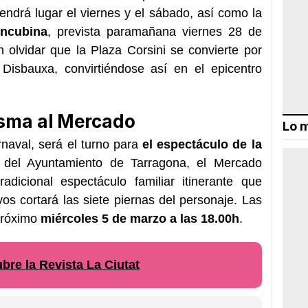
ndrá lugar el viernes y el sábado, así como la
oncubina
, prevista para
mañana viernes 28 de
n olvidar que la Plaza Corsini se convierte
por
 Disbauxa
,
convirtiéndose así en el epicentro
esma al Mercado
Lo m
naval, será el turno para
el espectáculo de la
 del Ayuntamiento de Tarragona
,
el Mercado
radicional espectáculo familiar itinerante que
os cortará las siete piernas del personaje. Las
próximo
miércoles
5 de marzo
a las 18.00h
.
re la Revista La Ciutat