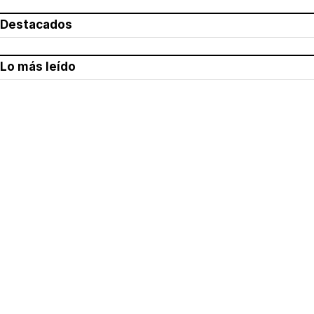
Destacados
Lo más leído
Aviso legal
Política de privacidad
Política de cookies
Quiénes somos
Contacto
Redes sociales
Con la colaboración de: