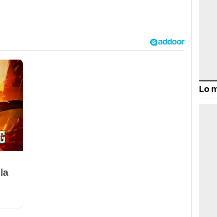
Lo m
la