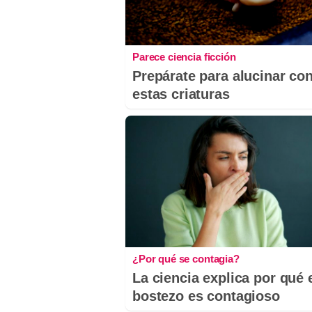
Parece ciencia ficción
Prepárate para alucinar co
estas criaturas
¿Por qué se contagia?
La ciencia explica por qué 
bostezo es contagioso