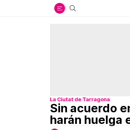
Ir
Buscar
al
contenido
La Ciutat de Tarragona
Sin acuerdo e
harán huelga 