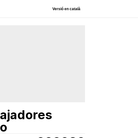
Versió en català
bajadores
yo