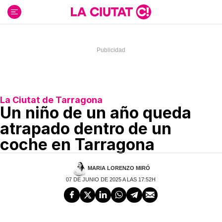
Ir
al
contenido
La Ciutat de Tarragona
Un niño de un año queda
atrapado dentro de un
coche en Tarragona
MARIA LORENZO MIRÓ
07 DE JUNIO DE 2025 A LAS 17:52H