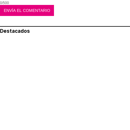
0/500
Destacados
Lo más leído
Aviso legal
Política de privacidad
Política de cookies
Quiénes somos
Contacto