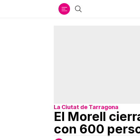
Ir
Buscar
al
contenido
La Ciutat de Tarragona
El Morell cier
con 600 pers