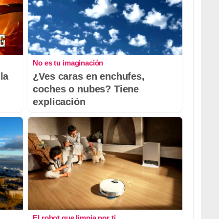
No es tu imaginación
la
¿Ves caras en enchufes,
coches o nubes? Tiene
explicación
El robot que limpia por ti