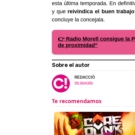
esta última temporada. En definiti
y que
reivindica el buen trabajo
concluye la concejala.
👉 Radio Morell consigue la P
de proximidad”
Sobre el autor
REDACCIÓ
Ver biografía