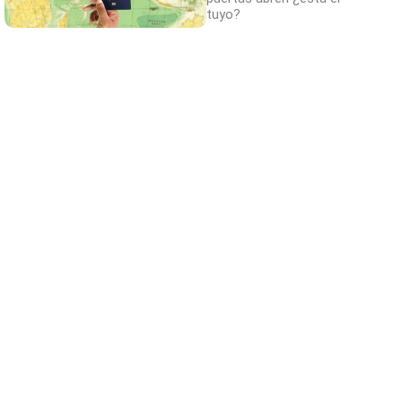
tuyo?
Belleza indomable
El diamante que simboliza la feminidad
indomable