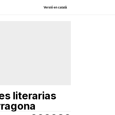
Versió en català
s literarias
arragona