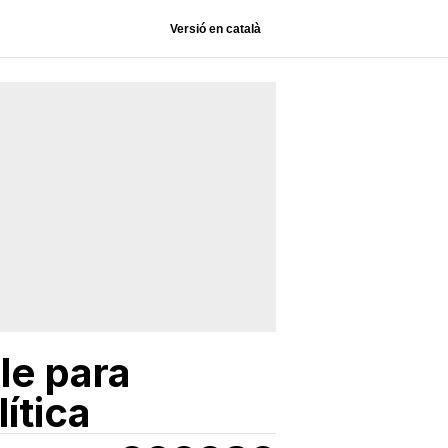
Versió en català
le para
ítica