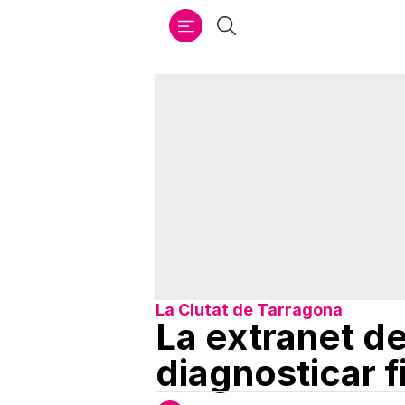
Ir
Buscar
al
contenido
La Ciutat de Tarragona
La extranet de
diagnosticar f