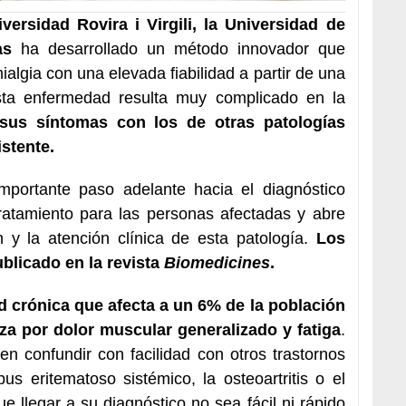
iversidad Rovira i Virgili, la Universidad de
as
ha desarrollado un método innovador que
ialgia con una elevada fiabilidad a partir de una
esta enfermedad resulta muy complicado en la
 sus síntomas con los de otras patologías
stente.
portante paso adelante hacia el diagnóstico
tratamiento para las personas afectadas y abre
n y la atención clínica de esta patología.
Los
blicado en la revista
Biomedicines
.
 crónica que afecta a un 6% de la población
za por dolor muscular generalizado y fatiga
.
n confundir con facilidad con otros trastornos
pus eritematoso sistémico, la osteoartritis o el
e llegar a su diagnóstico no sea fácil ni rápido