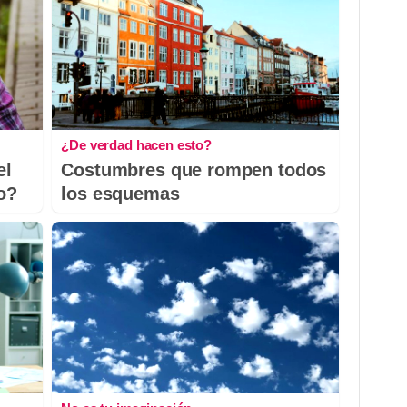
¿De verdad hacen esto?
el
Costumbres que rompen todos
io?
los esquemas