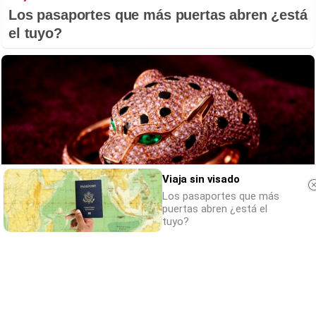
Los pasaportes que más puertas abren ¿está
el tuyo?
Viaja sin visado
Los pasaportes que más
puertas abren ¿está el
tuyo?
Belleza indomable
El diamante que simboliza la feminidad
indomable