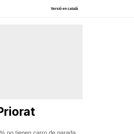
Versió en català
Priorat
85% no tienen carro de parada