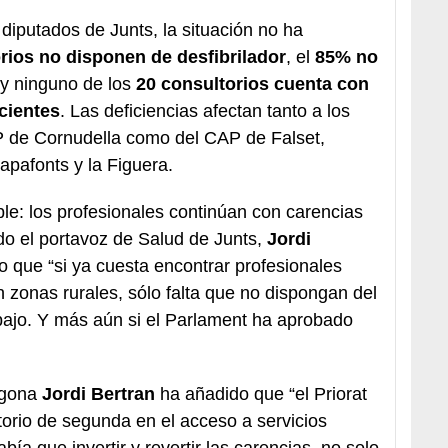
 diputados de Junts, la situación no ha
rios no disponen de desfibrilador
, el
85% no
y ninguno de los
20 consultorios cuenta con
cientes
. Las deficiencias afectan tanto a los
P de Cornudella como del CAP de Falset,
pafonts y la Figuera.
able: los profesionales continúan con carencias
ido el portavoz de Salud de Junts,
Jordi
o que “si ya cuesta encontrar profesionales
n zonas rurales, sólo falta que no dispongan del
bajo. Y más aún si el Parlament ha aprobado
ragona
Jordi Bertran
ha añadido que “el Priorat
torio de segunda en el acceso a servicios
bía que invertir y revertir las carencias, no solo