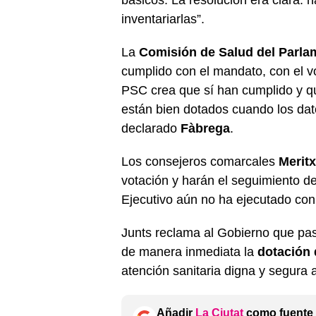
inventariarlas”.
La
Comisión de Salud del Parla
cumplido con el mandato, con el v
PSC crea que sí han cumplido y que
están bien dotados cuando los dato
declarado
Fàbrega
.
Los consejeros comarcales
Meritx
votación y harán el seguimiento d
Ejecutivo aún no ha ejecutado con l
Junts reclama al Gobierno que pa
de manera inmediata la
dotación 
atención sanitaria digna y segura a
Añadir
La Ciutat
como fuente 