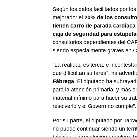
Según los datos facilitados por los
mejorado: el
20% de los consulto
tienen carro de parada cardíaca
caja de seguridad para estupefa
consultorios dependientes del CA
siendo especialmente graves en Ca
“La realidad es terca, e incontest
que dificultan su tarea”, ha advert
Fàbrega
. El diputado ha subrayad
para la atención primaria, y más e
material mínimo para hacer su tra
resolverlo y el Govern no cumple”.
Por su parte, el diputado por Tar
no puede continuar siendo un terri
básicos. La resolución era clara: ha