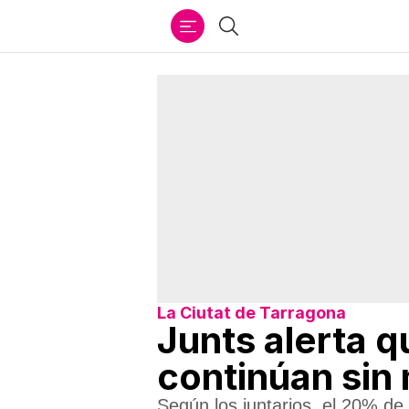
Ir
Buscar
al
contenido
La Ciutat de Tarragona
Junts alerta q
continúan sin 
Según los juntarios, el 20% de 