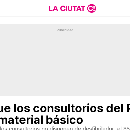
ue los consultorios del 
material básico
los consultorios no disponen de desfibrilador, el 