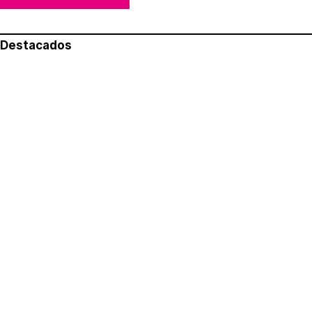
Destacados
Lo más leído
Aviso legal
Política de privacidad
Política de cookies
Quiénes somos
Contacto
Redes sociales