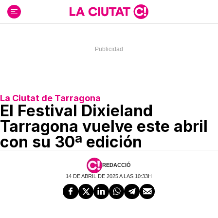
Ir
al
contenido
La Ciutat de Tarragona
El Festival Dixieland
Tarragona vuelve este abril
con su 30ª edición
REDACCIÓ
14 DE ABRIL DE 2025 A LAS 10:33H