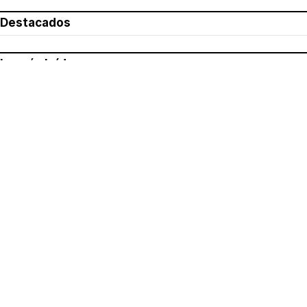
Destacados
Lo más leído
Aviso legal
Política de privacidad
Política de cookies
Quiénes somos
Contacto
Redes sociales
Con la colaboración de: